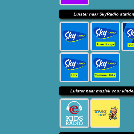
Luister naar SkyRadio statio
Luister naar muziek voor kinde