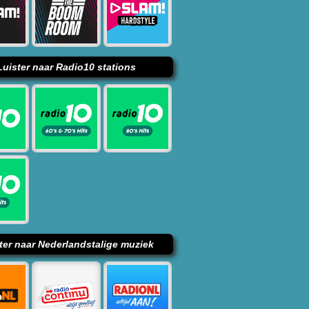
Luister naar Radio10 stations
ter naar Nederlandstalige muziek