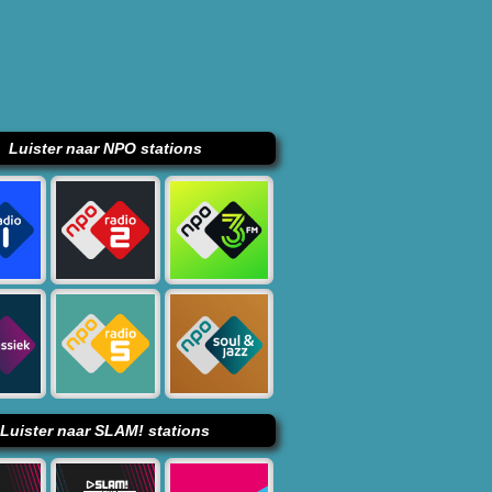
Luister naar NPO stations
Luister naar SLAM! stations