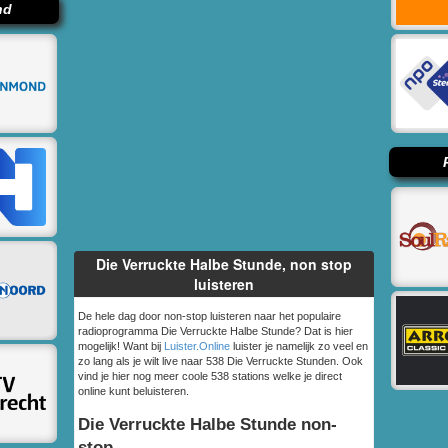
nd
Die Verruckte Halbe Stunde, non stop
luisteren
De hele dag door non-stop luisteren naar het populaire
radioprogramma Die Verruckte Halbe Stunde? Dat is hier
mogelijk! Want bij
Luister.Online
luister je namelijk zo veel en
zo lang als je wilt live naar 538 Die Verruckte Stunden. Ook
vind je hier nog meer coole 538 stations welke je direct
online kunt beluisteren.
Die Verruckte Halbe Stunde non-
stop