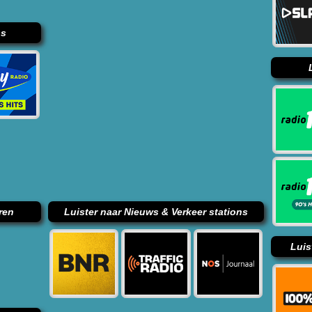
ns
ren
Luister naar Nieuws & Verkeer stations
Luis