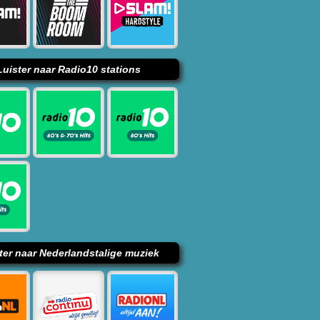
Luister naar Radio10 stations
ter naar Nederlandstalige muziek