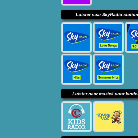
Luister naar SkyRadio statio
Luister naar muziek voor kinde