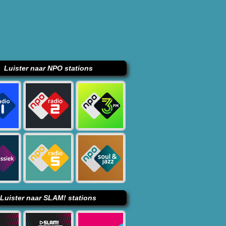
Luister naar NPO stations
Luister naar SLAM! stations