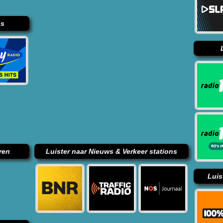
ns
ren
Luister naar Nieuws & Verkeer stations
Luis